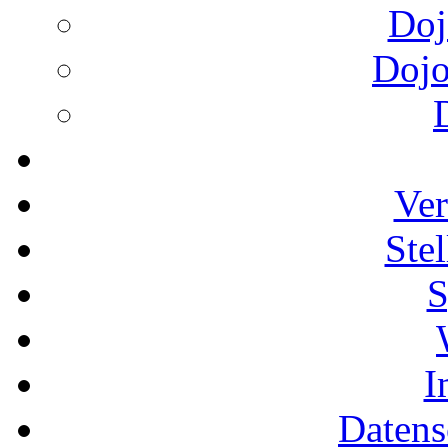
Doj
Dojo
Ver
Ste
S
I
Datens