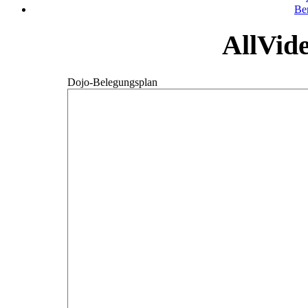
Be
AllVid
Dojo-Belegungsplan