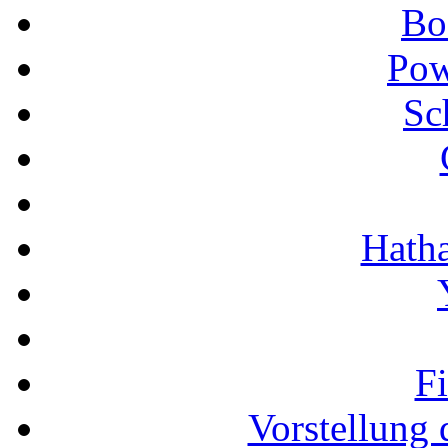
Bo
Pow
Sc
Hath
F
Vorstellung 