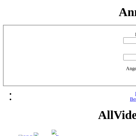
An
Ange
Be
AllVid