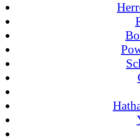
Herr
Bo
Pow
Sc
Hath