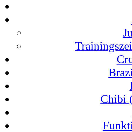
J
Trainingsze
Cr
Brazi
Chibi 
Funkt