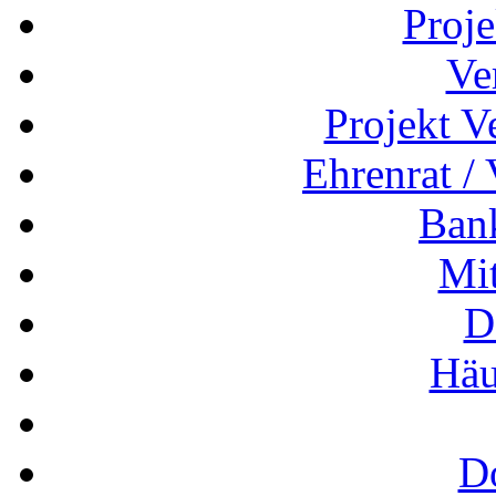
Proj
Ve
Projekt V
Ehrenrat /
Ban
Mit
D
Häu
D