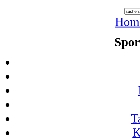
Hom
Spor
T
K