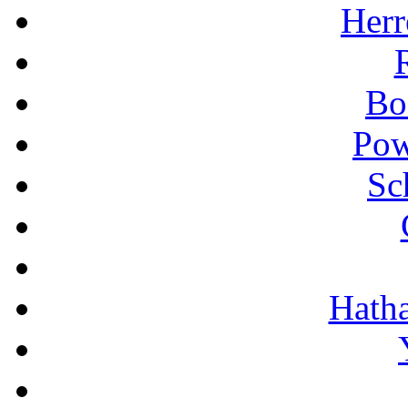
Herr
Bo
Pow
Sc
Hath