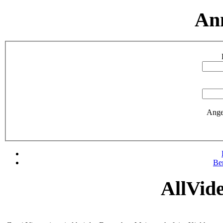
An
Ange
Be
AllVid