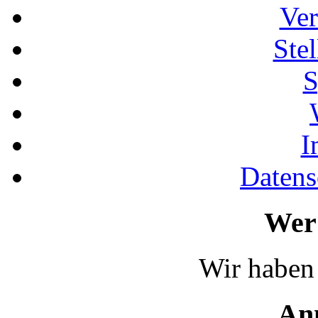
Ver
Ste
S
I
Datens
Wer 
Wir haben 
An