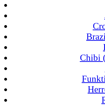
Cr
Brazi
Chibi 
Funkt
Herr