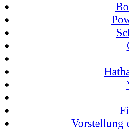
Bo
Pow
Sc
Hath
F
Vorstellung 