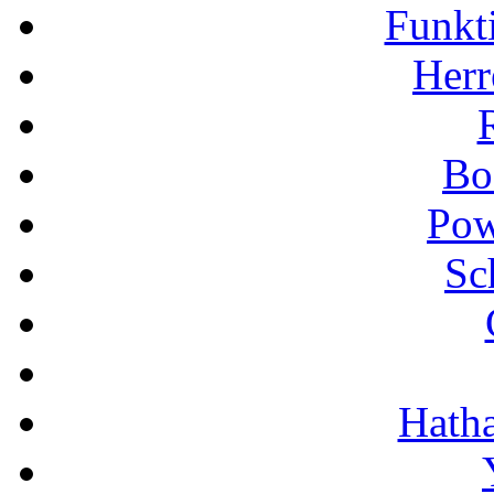
Funkt
Herr
Bo
Pow
Sc
Hath