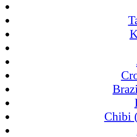
T
K
Cr
Brazi
Chibi 