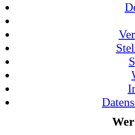
D
Ver
Ste
S
I
Datens
Wer 