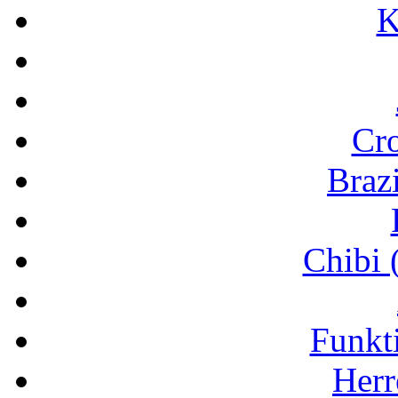
K
Cr
Brazi
Chibi 
Funkt
Herr