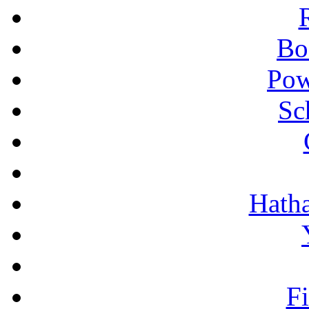
Bo
Pow
Sc
Hath
F