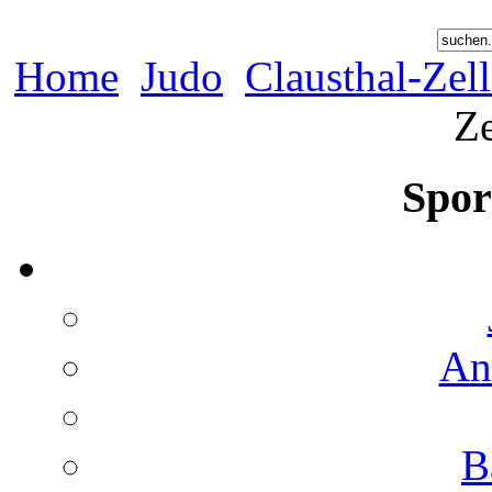
Home
Judo
Clausthal-Zell
Ze
Spor
An
B