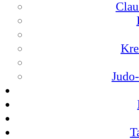
Clau
Kre
Judo-
T