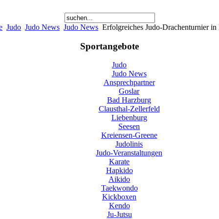
e
Judo
Judo News
Judo News
Erfolgreiches Judo-Drachenturnier in
Sportangebote
Judo
Judo News
Ansprechpartner
Goslar
Bad Harzburg
Clausthal-Zellerfeld
Liebenburg
Seesen
Kreiensen-Greene
Judolinis
Judo-Veranstaltungen
Karate
Hapkido
Aikido
Taekwondo
Kickboxen
Kendo
Ju-Jutsu