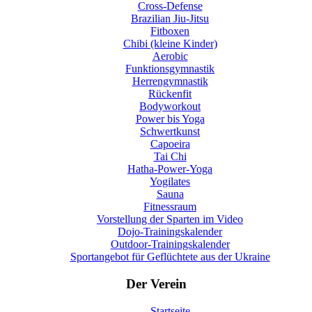
Cross-Defense
Brazilian Jiu-Jitsu
Fitboxen
Chibi (kleine Kinder)
Aerobic
Funktionsgymnastik
Herrengymnastik
Rückenfit
Bodyworkout
Power bis Yoga
Schwertkunst
Capoeira
Tai Chi
Hatha-Power-Yoga
Yogilates
Sauna
Fitnessraum
Vorstellung der Sparten im Video
Dojo-Trainingskalender
Outdoor-Trainingskalender
Sportangebot für Geflüchtete aus der Ukraine
Der Verein
Startseite