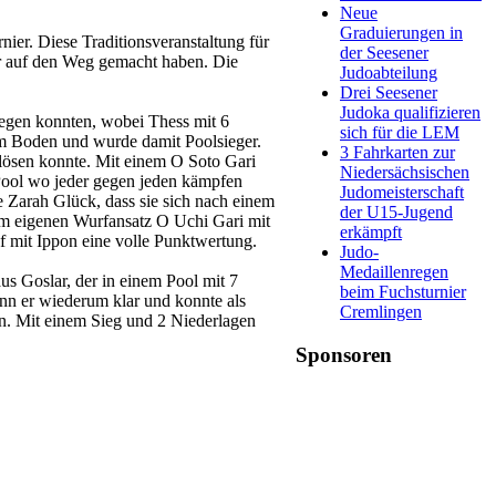
Neue
Graduierungen in
r. Diese Traditionsveranstaltung für
der Seesener
ar auf den Weg gemacht haben. Die
Judoabteilung
Drei Seesener
Judoka qualifizieren
legen konnten, wobei Thess mit 6
sich für die LEM
im Boden und wurde damit Poolsieger.
3 Fahrkarten zur
lösen konnte. Mit einem O Soto Gari
Niedersächsischen
-Pool wo jeder gegen jeden kämpfen
Judomeisterschaft
 Zarah Glück, dass sie sich nach einem
der U15-Jugend
em eigenen Wurfansatz O Uchi Gari mit
erkämpft
 mit Ippon eine volle Punktwertung.
Judo-
Medaillenregen
Goslar, der in einem Pool mit 7
beim Fuchsturnier
nn er wiederum klar und konnte als
Cremlingen
n. Mit einem Sieg und 2 Niederlagen
Sponsoren