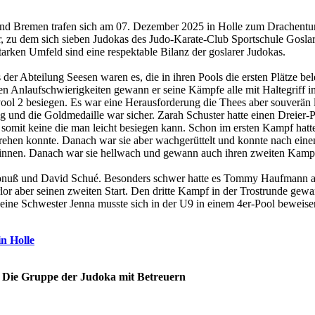
Bremen trafen sich am 07. Dezember 2025 in Holle zum Drachenturnie
er, zu dem sich sieben Judokas des Judo-Karate-Club Sportschule Gosl
rken Umfeld sind eine respektable Bilanz der goslarer Judokas.
r Abteilung Seesen waren es, die in ihren Pools die ersten Plätze be
en Anlaufschwierigkeiten gewann er seine Kämpfe alle mit Haltegriff 
ol 2 besiegen. Es war eine Herausforderung die Thees aber souverän 
g und die Goldmedaille war sicher. Zarah Schuster hatte einen Dreier
omit keine die man leicht besiegen kann. Schon im ersten Kampf hatte
rehen konnte. Danach war sie aber wachgerüttelt und konnte nach ein
innen. Danach war sie hellwach und gewann auch ihren zweiten Kampf
uß und David Schué. Besonders schwer hatte es Tommy Haufmann aus 
or aber seinen zweiten Start. Den dritte Kampf in der Trostrunde gewa
ine Schwester Jenna musste sich in der U9 in einem 4er-Pool beweise
n Holle
Die Gruppe der Judoka mit Betreuern