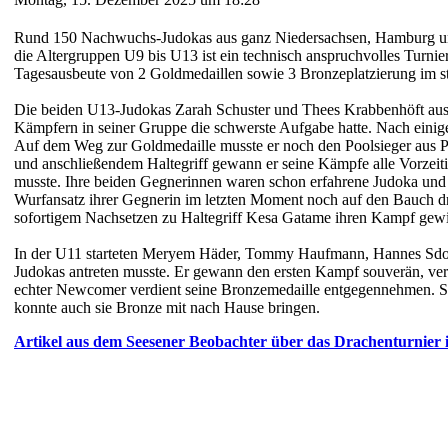
Rund 150 Nachwuchs-Judokas aus ganz Niedersachsen, Hamburg und 
die Altergruppen U9 bis U13 ist ein technisch anspruchvolles Turni
Tagesausbeute von 2 Goldmedaillen sowie 3 Bronzeplatzierung im sta
Die beiden U13-Judokas Zarah Schuster und Thees Krabbenhöft aus de
Kämpfern in seiner Gruppe die schwerste Aufgabe hatte. Nach einig
Auf dem Weg zur Goldmedaille musste er noch den Poolsieger aus Po
und anschließendem Haltegriff gewann er seine Kämpfe alle Vorzeiti
musste. Ihre beiden Gegnerinnen waren schon erfahrene Judoka und s
Wurfansatz ihrer Gegnerin im letzten Moment noch auf den Bauch d
sofortigem Nachsetzen zu Haltegriff Kesa Gatame ihren Kampf gew
In der U11 starteten Meryem Häder, Tommy Haufmann, Hannes Sdon
Judokas antreten musste. Er gewann den ersten Kampf souverän, verl
echter Newcomer verdient seine Bronzemedaille entgegennehmen. Se
konnte auch sie Bronze mit nach Hause bringen.
Artikel aus dem Seesener Beobachter über das Drachenturnier i