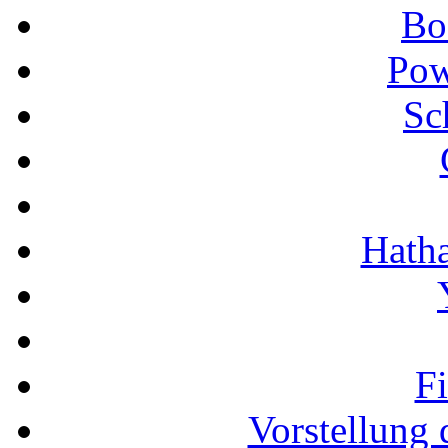
Bo
Pow
Sc
Hath
F
Vorstellung 