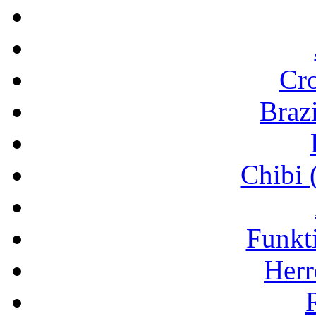
Cr
Brazi
Chibi 
Funkt
Herr