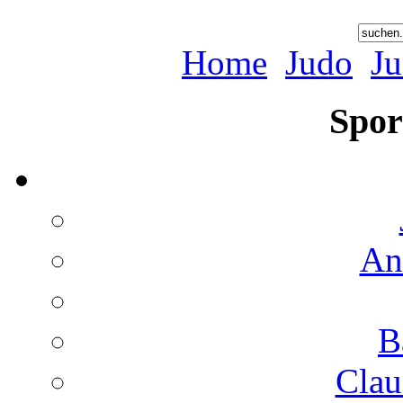
Home
Judo
J
Spor
An
B
Clau