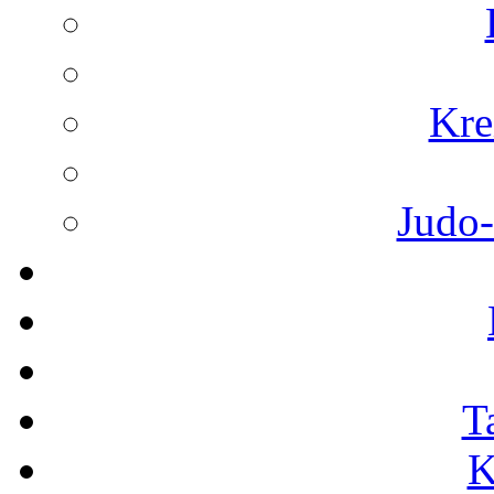
Kre
Judo-
T
K