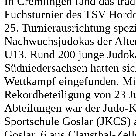
In Cremlingen fand das trad
Fuchsturnier des TSV Hordor
25. Turnierausrichtung spezi
Nachwuchsjudokas der Alte
U13. Rund 200 junge Judok
Südniedersachsen hatten si
Wettkampf eingefunden. Mit
Rekordbeteiligung von 23 J
Abteilungen war der Judo-K
Sportschule Goslar (JKCS) a
Goslar, 6 aus Clausthal-Zell