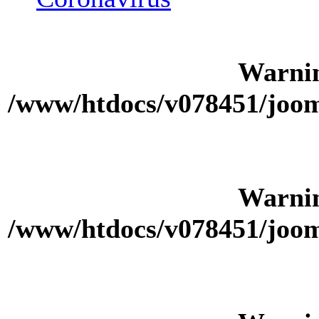
Warni
/www/htdocs/v078451/joom
Warni
/www/htdocs/v078451/joom