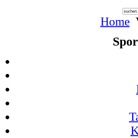
Home
Spor
T
K