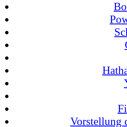
Bo
Pow
Sc
Hath
F
Vorstellung 