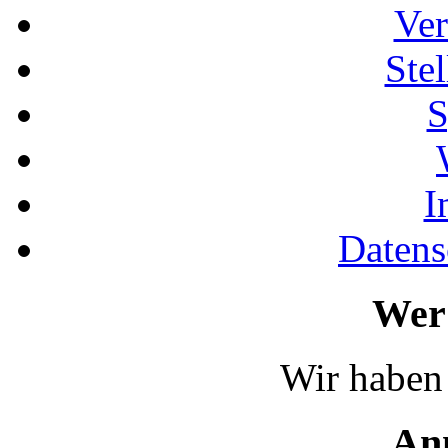
Ver
Ste
S
I
Datens
Wer 
Wir haben 
An